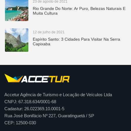
23 de agosto de 2021
Rio Grande Do Norte: Ar Puro, Belezas Naturais E
Muita Cultura
12 de julho de 2021
Espírito Santo: 3 Cidades Para Visitar Na Serra
Capixaba
Accetur Agência de Turismo e Locação de Veículos Ltda
CNPJ: 67.318.634/0001-68
Cadastur: 26.022369.10.0001-5
Rua José Bonifácio Nº 227, Guaratinguetá / SP
CEP: 12500-030