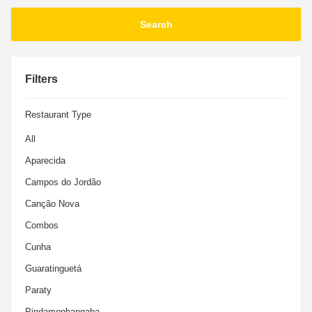
RECEPTIVO
Passeios e romarias compartilhadas com preços especias!
Filters
Restaurant Type
All
Aparecida
Campos do Jordão
Canção Nova
Combos
Cunha
Guaratinguetá
Paraty
Pindamonhangaba