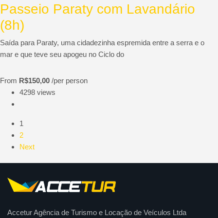
Passeio Paraty com Lavandário
(8h)
Saída para Paraty, uma cidadezinha espremida entre a serra e o
mar e que teve seu apogeu no Ciclo do
From
R$150,00
/per person
4298 views
1
2
Next
Accetur Agência de Turismo e Locação de Veículos Ltda