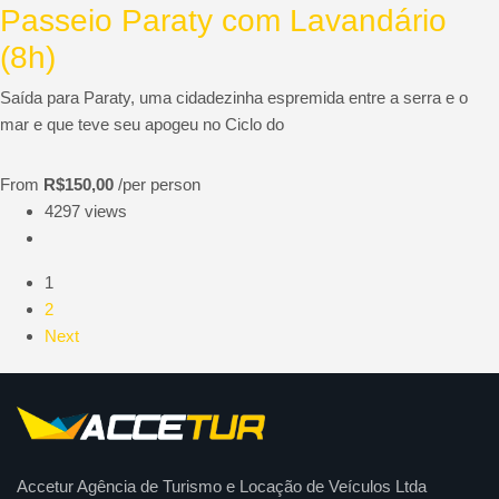
Passeio Paraty com Lavandário
(8h)
Saída para Paraty, uma cidadezinha espremida entre a serra e o
mar e que teve seu apogeu no Ciclo do
From
R$150,00
/per person
4297 views
1
2
Next
Accetur Agência de Turismo e Locação de Veículos Ltda