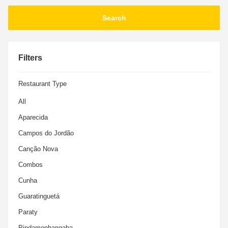
RECEPTIVO
Passeios e romarias compartilhadas com preços especias!
Filters
Restaurant Type
All
Aparecida
Campos do Jordão
Canção Nova
Combos
Cunha
Guaratinguetá
Paraty
Pindamonhangaba