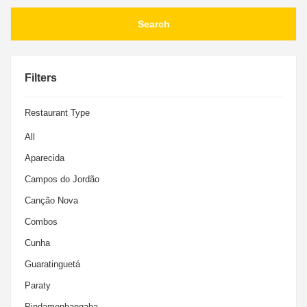
RECEPTIVO
Passeios e romarias compartilhadas com preços especias!
Filters
Restaurant Type
All
Aparecida
Campos do Jordão
Canção Nova
Combos
Cunha
Guaratinguetá
Paraty
Pindamonhangaba