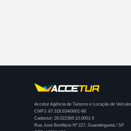
Accetur Agência de Turismo e Locação de Veículo
CNPJ: 67.318.634/0001-68
Cadastur: 26.022369.10.0001-5
Rua José Bonifácio Nº 227, Guaratinguetá / SP