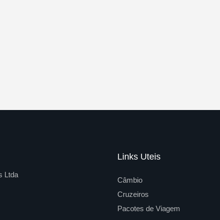
Links Uteis
s Ltda
Câmbio
Cruzeiros
Pacotes de Viagem