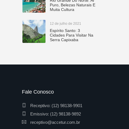
Rio Grande Do Norte: Ar
Puro, Belezas Naturais E
Muita Cultura
12 de julho de 2021
Espírito Santo: 3
Cidades Para Visitar Na
Serra Capixaba
Fale Conosco
Receptivo: (12) 98138-9901
Emissivo: (12) 98138-9892
receptivo@accetur.com.br