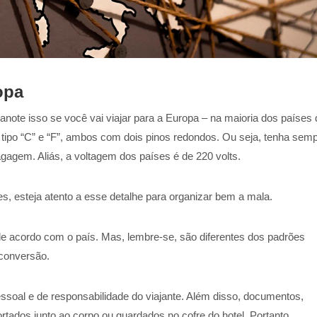
opa
anote isso se você vai viajar para a Europa –
na maioria dos países 
tipo “C” e “F”, ambos com dois pinos redondos. Ou seja, tenha sem
gagem. Aliás, a voltagem dos países é de 220 volts.
es, esteja atento a esse detalhe para organizar bem a mala.
de acordo com o país. Mas, lembre-se, são diferentes dos padrões
conversão.
soal e de responsabilidade do viajante. Além disso, documentos,
tados junto ao corpo ou guardados no cofre do hotel. Portanto,