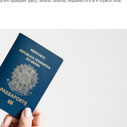
em qualquer país), tétano, difteria, hepatites A e B e tríplice viral.