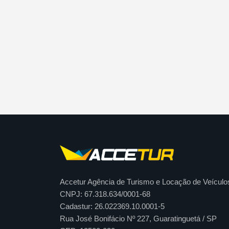
Accetur Agência de Turismo e Locação de Veículo
CNPJ: 67.318.634/0001-68
Cadastur: 26.022369.10.0001-5
Rua José Bonifácio Nº 227, Guaratinguetá / SP