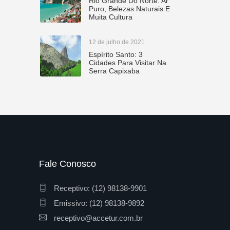
Rio Grande Do Norte: Ar
Puro, Belezas Naturais E
Muita Cultura
12 de julho de 2021
Espírito Santo: 3
Cidades Para Visitar Na
Serra Capixaba
Fale Conosco
Receptivo: (12) 98138-9901
Emissivo: (12) 98138-9892
receptivo@accetur.com.br