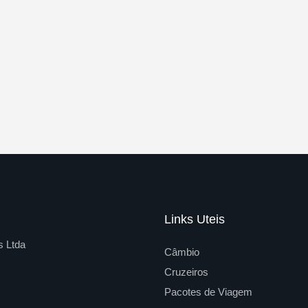
Links Uteis
s Ltda
Câmbio
Cruzeiros
Pacotes de Viagem