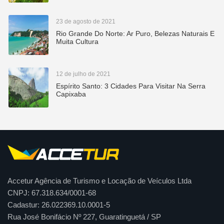
23 de agosto de 2021
Rio Grande Do Norte: Ar Puro, Belezas Naturais E
Muita Cultura
12 de julho de 2021
Espírito Santo: 3 Cidades Para Visitar Na Serra
Capixaba
Accetur Agência de Turismo e Locação de Veículos Ltda
CNPJ: 67.318.634/0001-68
Cadastur: 26.022369.10.0001-5
Rua José Bonifácio Nº 227, Guaratinguetá / SP