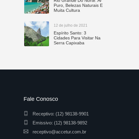
Rio Grande Do Norte: Ar
Puro, Belezas Naturais E
Muita Cultura
12 de julho de 2021
Espírito Santo: 3
Cidades Para Visitar Na
Serra Capixaba
Fale Conosco
Receptivo: (12) 98138-9901
Emissivo: (12) 98138-9892
receptivo@accetur.com.br