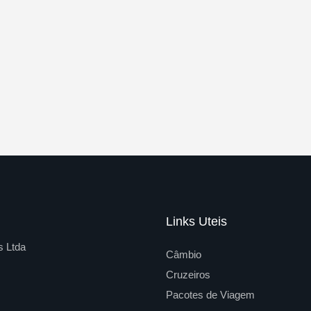
Links Uteis
s Ltda
Câmbio
Cruzeiros
Pacotes de Viagem