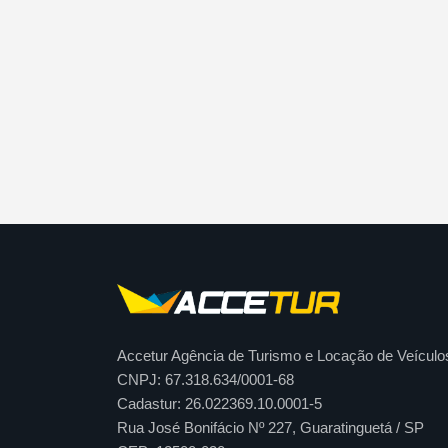
Accetur Agência de Turismo e Locação de Veículo
CNPJ: 67.318.634/0001-68
Cadastur: 26.022369.10.0001-5
Rua José Bonifácio Nº 227, Guaratinguetá / SP