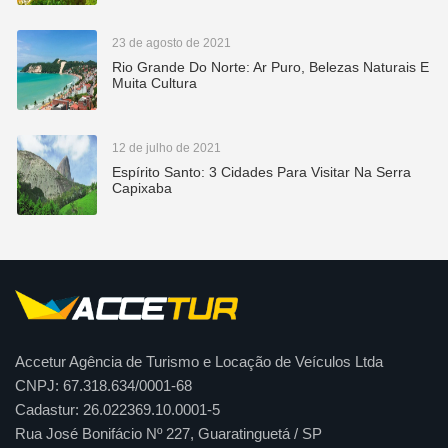
23 de agosto de 2021
Rio Grande Do Norte: Ar Puro, Belezas Naturais E
Muita Cultura
12 de julho de 2021
Espírito Santo: 3 Cidades Para Visitar Na Serra
Capixaba
Accetur Agência de Turismo e Locação de Veículos Ltda
CNPJ: 67.318.634/0001-68
Cadastur: 26.022369.10.0001-5
Rua José Bonifácio Nº 227, Guaratinguetá / SP