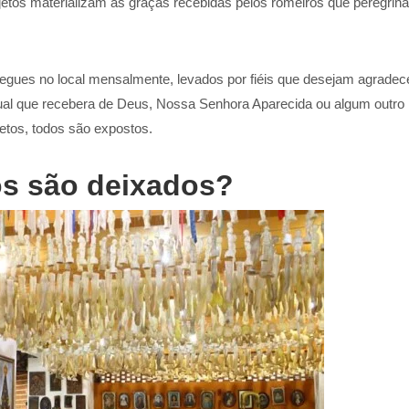
objetos materializam as graças recebidas pelos romeiros que peregrin
egues no local mensalmente, levados por fiéis que desejam agradec
itual que recebera de Deus, Nossa Senhora Aparecida ou algum outro
tos, todos são expostos.
os são deixados?