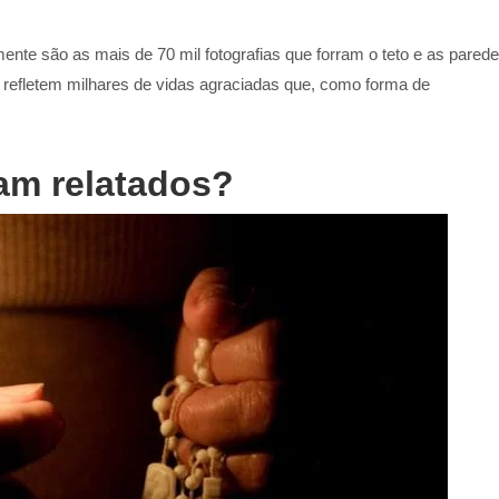
nte são as mais de 70 mil fotografias que forram o teto e as parede
refletem milhares de vidas agraciadas que, como forma de
ram relatados?