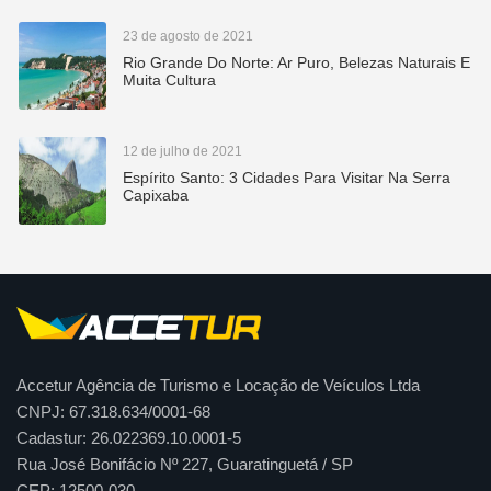
23 de agosto de 2021
Rio Grande Do Norte: Ar Puro, Belezas Naturais E
Muita Cultura
12 de julho de 2021
Espírito Santo: 3 Cidades Para Visitar Na Serra
Capixaba
Accetur Agência de Turismo e Locação de Veículos Ltda
CNPJ: 67.318.634/0001-68
Cadastur: 26.022369.10.0001-5
Rua José Bonifácio Nº 227, Guaratinguetá / SP
CEP: 12500-030