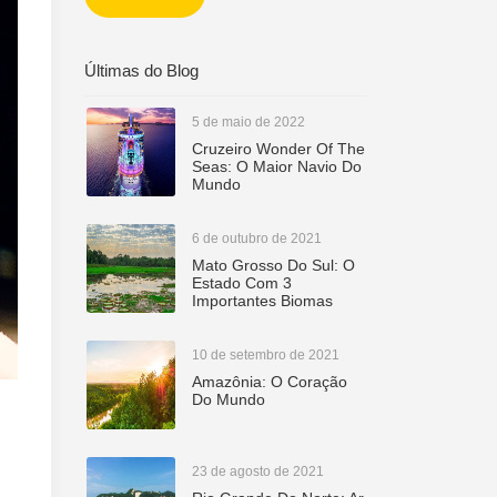
NACIONAIS
Últimas do Blog
5 de maio de 2022
Cruzeiro Wonder Of The
Seas: O Maior Navio Do
Mundo
6 de outubro de 2021
Mato Grosso Do Sul: O
Estado Com 3
Importantes Biomas
10 de setembro de 2021
Amazônia: O Coração
Do Mundo
23 de agosto de 2021