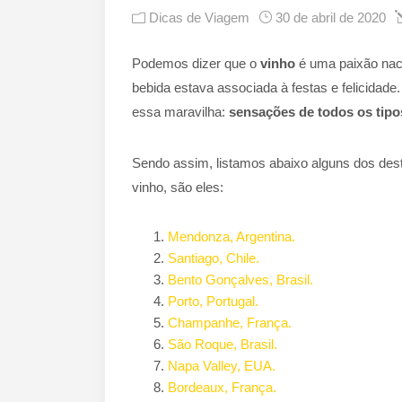
Dicas de Viagem
30 de abril de 2020
Podemos dizer que o
vinho
é uma paixão naci
bebida estava associada à festas e felicidade
essa maravilha:
sensações de todos os tipo
Sendo assim, l
istamos abaixo alguns dos dest
vinho, são eles:
Mendonza, Argentina.
Santiago, Chile.
Bento Gonçalves, Brasil.
Porto, Portugal.
Champanhe, França.
São Roque, Brasil.
Napa Valley, EUA.
Bordeaux, França.