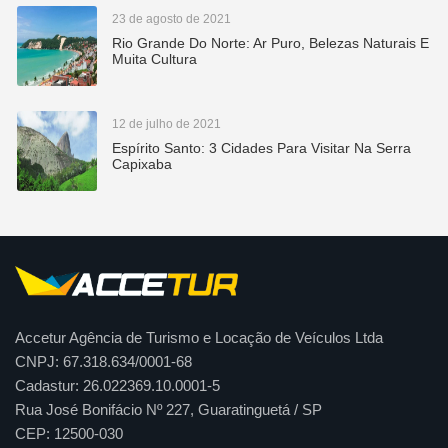
23 de agosto de 2021
Rio Grande Do Norte: Ar Puro, Belezas Naturais E
Muita Cultura
12 de julho de 2021
Espírito Santo: 3 Cidades Para Visitar Na Serra
Capixaba
Accetur Agência de Turismo e Locação de Veículos Ltda
CNPJ: 67.318.634/0001-68
Cadastur: 26.022369.10.0001-5
Rua José Bonifácio Nº 227, Guaratinguetá / SP
CEP: 12500-030