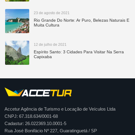
23 de agosto de 2021
Rio Grande Do Norte: Ar Puro, Belezas Naturais E
Muita Cultura
12 de julho de 2021
Espírito Santo: 3 Cidades Para Visitar Na Serra
Capixaba
Accetur Agência de Turismo e Locação de Veículos Ltda
CNPJ: 67.318.634/0001-68
Cadastur: 26.022369.10.0001-5
Rua José Bonifácio Nº 227, Guaratinguetá / SP