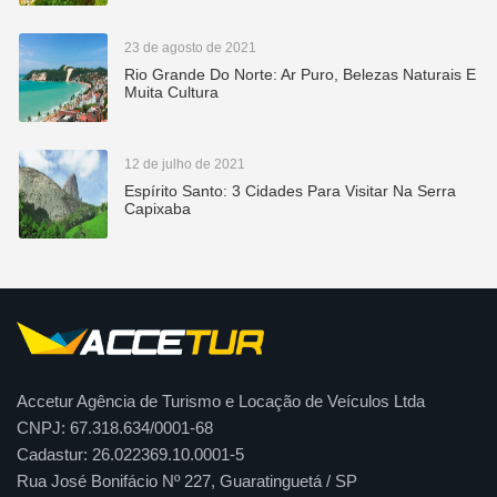
23 de agosto de 2021
Rio Grande Do Norte: Ar Puro, Belezas Naturais E
Muita Cultura
12 de julho de 2021
Espírito Santo: 3 Cidades Para Visitar Na Serra
Capixaba
Accetur Agência de Turismo e Locação de Veículos Ltda
CNPJ: 67.318.634/0001-68
Cadastur: 26.022369.10.0001-5
Rua José Bonifácio Nº 227, Guaratinguetá / SP