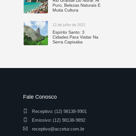
Rio Grande Do Norte: Ar
Puro, Belezas Naturais E
Muita Cultura
12 de julho de 2021
Espírito Santo: 3
Cidades Para Visitar Na
Serra Capixaba
Fale Conosco
Receptivo: (12) 98138-9901
Emissivo: (12) 98138-9892
receptivo@accetur.com.br