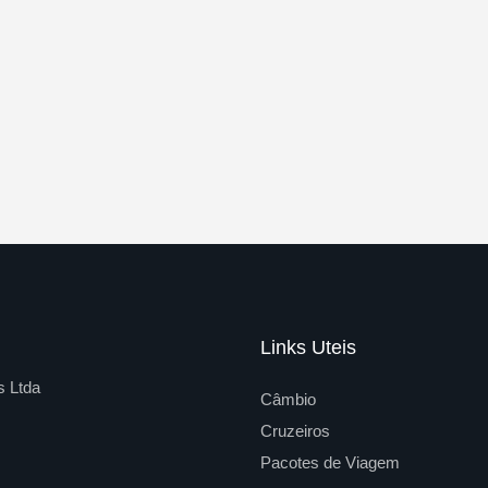
Links Uteis
s Ltda
Câmbio
Cruzeiros
Pacotes de Viagem