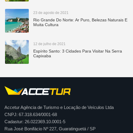
23 de agosto de 2021
Rio Grande Do Norte: Ar Puro, Belezas Naturais E
Muita Cultura
12 de julho de 2021
Espírito Santo: 3 Cidades Para Visitar Na Serra
Capixaba
Accetur Agência de Turismo e Locação de Veículos Ltda
CNPJ: 67.318.634/0001-68
Cadastur: 26.022369.10.0001-5
Rua José Bonifácio Nº 227, Guaratinguetá / SP